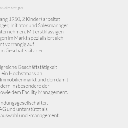
bevollmächtigter
ang 1950, 2 Kinder) arbeitet
räger, Initiator und Salesmanager
ternehmen. Mit erstklassigen
n im Markt spezialisiert sich
nt vorrangig auf
m Geschäftssitz der
lgreiche Geschäftstätigkeit
n ein Höchstmass an
 Immobilienmarkt und den damit
dern insbesondere der
sowie dem Facility Management.
ündungsgesellschafter,
G und unterstützt als
nsauswahl und -management.