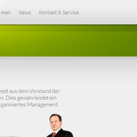
hmen
News
Kontakt & Service
zept aus dem Vorstand der
. Dies gewährleistet ein
 organisiertes Management.