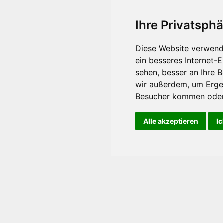
Ihre Privatsphä
Diese Website verwend
ein besseres Internet-
sehen, besser an Ihre 
wir außerdem, um Erge
Besucher kommen oder 
Alle akzeptieren
Ic
ternehmen
News
Kont
ortrait
Corporate News
Kontaktfo