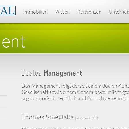
Immobilien
Wissen
Referenzen
Unterne
ent
Duales
Management
Das Management folgt derzeit einem dualen Kon
Gesellschaft sowie einem Generalbevollmächtigten
organisatorisch, rechtlich und fachlich getrennt
Thomas Smektalla
| Vorstand | CEO