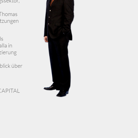
gssektor,
 Thomas
etzungen
ls
lla in
tzierung
blick über
nCAPITAL