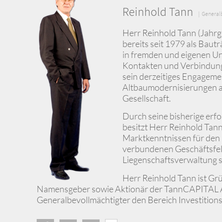
Reinhold Tann
| General
Herr Reinhold Tann (Jahrg
bereits seit 1979 als Baut
in fremden und eigenen Un
Kontakten und Verbindunge
sein derzeitiges Engageme
Altbaumodernisierungen a
Gesellschaft.
Durch seine bisherige erfo
besitzt Herr Reinhold Tan
Marktkenntnissen für den
verbundenen Geschäftsfel
Liegenschaftsverwaltung 
Herr Reinhold Tann ist Gr
Namensgeber sowie Aktionär der TannCAPITAL A
Generalbevollmächtigter den Bereich Investitio