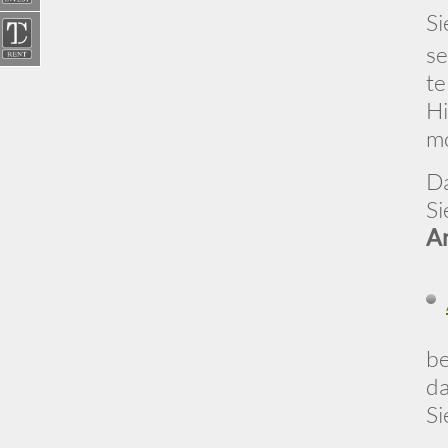
Si
se
te
Hi
mo
Da
Si
A
be
da
Si