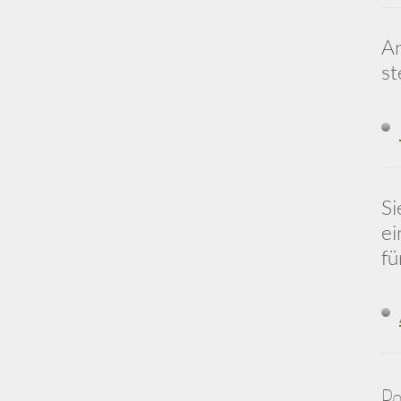
An
st
Si
ei
fü
Po