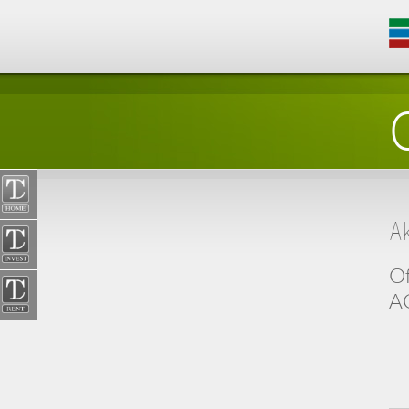
A
Of
AG