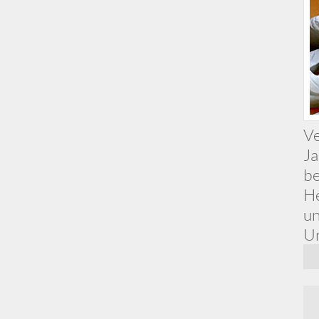
Ve
Ja
be
He
un
Un